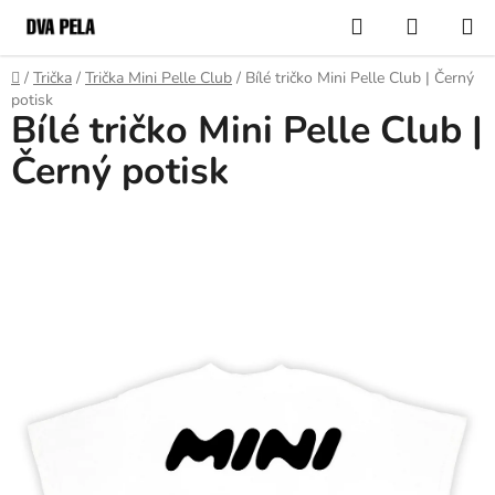
Přejít
Hledat
NÁKUP
na
KOŠÍK
obsah
Domů
/
Trička
/
Trička Mini Pelle Club
/
Bílé tričko Mini Pelle Club | Černý
potisk
Bílé tričko Mini Pelle Club |
Černý potisk