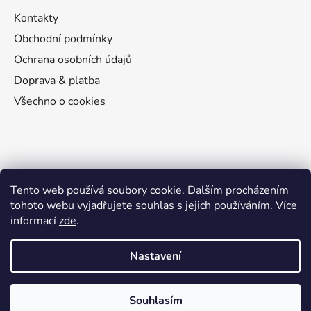
Kontakty
Obchodní podmínky
Ochrana osobních údajů
Doprava & platba
Všechno o cookies
Přijímáme online platby
Tento web používá soubory cookie. Dalším procházením
tohoto webu vyjadřujete souhlas s jejich používáním. Více
informací
zde
.
Nastavení
Vytvořil Shoptet
Souhlasím
Copyright 2026
Dva Pela
. Všechna práva vyhrazena.