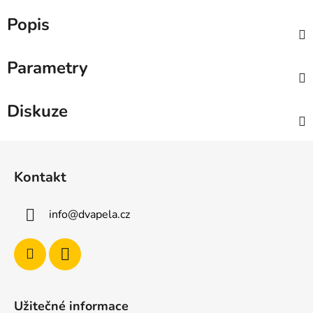
Popis
Parametry
Diskuze
Z
á
Kontakt
p
a
info
@
dvapela.cz
t
í
Užitečné informace