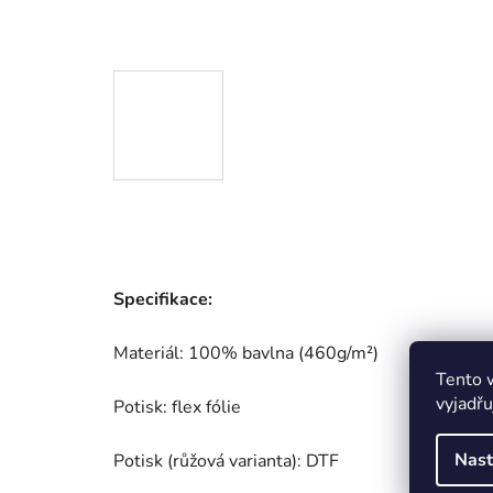
Specifikace:
Materiál: 100% bavlna (460g/m²)
Tento 
vyjadřu
Potisk: flex fólie
Nast
Potisk (růžová varianta): DTF