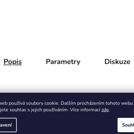
Popis
Parametry
Diskuze
web používá soubory cookie. Dalším procházením tohoto webu
jete souhlas s jejich používáním. Více informací
zde
.
avení
Souh