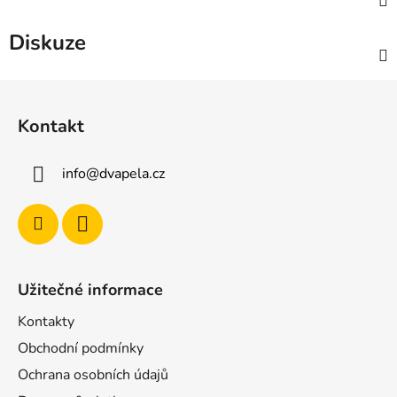
Diskuze
Z
á
Kontakt
p
a
info
@
dvapela.cz
t
í
Užitečné informace
Kontakty
Obchodní podmínky
Ochrana osobních údajů